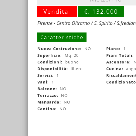
Vendita
€. 132.000
Firenze - Centro Oltrarno / S. Spirito / S.fredia
Caratteristiche
Nuova Costruzione:
NO
Piano:
1
Superficie:
Mq. 20
Piani Totali:
Condizioni:
buono
Ascensore:
Disponibilità:
libero
Cucina:
ango
Servizi:
1
Riscaldamen
Vani:
1
Condizionat
Balcone:
NO
Terrazzo:
NO
Mansarda:
NO
Cantina:
NO