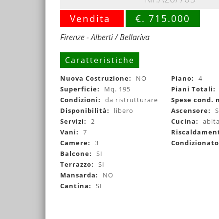
Vendita
€. 715.000
Firenze - Alberti / Bellariva
Caratteristiche
Nuova Costruzione:
NO
Piano:
4
Superficie:
Mq. 195
Piani Totali:
Condizioni:
da ristrutturare
Spese cond. 
Disponibilità:
libero
Ascensore:
S
Servizi:
2
Cucina:
abit
Vani:
7
Riscaldamen
Camere:
3
Condizionat
Balcone:
SI
Terrazzo:
SI
Mansarda:
NO
Cantina:
SI