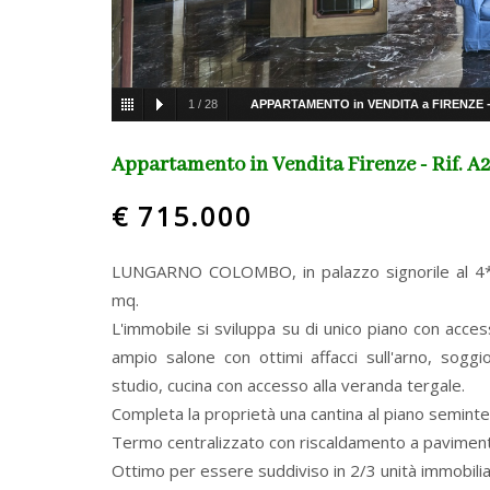
1
/
28
APPARTAMENTO in VENDITA a FIRENZE -
FIRENZE - ALBERTI / BELLARIVA
Appartamento in Vendita Firenze - Rif. A
€ 715.000
LUNGARNO COLOMBO, in palazzo signorile al 4*
mq.
L'immobile si sviluppa su di unico piano con acce
ampio salone con ottimi affacci sull'arno, sogg
studio, cucina con accesso alla veranda tergale.
Completa la proprietà una cantina al piano seminte
Termo centralizzato con riscaldamento a pavimen
Ottimo per essere suddiviso in 2/3 unità immobiliar